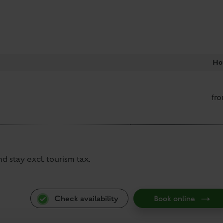
Hot
fr
 stay excl. tourism tax.
Check availability
Book online