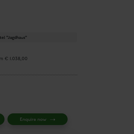
el "Jagdhaus"
om € 1.038,00
Enquire now