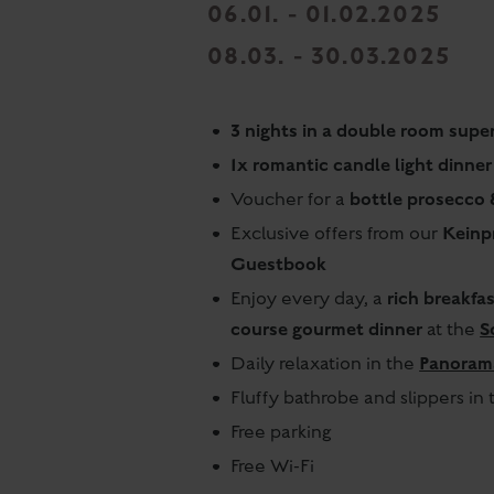
06.01. - 01.02.2025
08.03. - 30.03.2025
3 nights in a double room superi
1x romantic candle light dinner
bottle prosecco 
Voucher for a
Keinpr
Exclusive offers from our
Guestbook
rich breakfas
Enjoy every day, a
course gourmet dinner
S
at the
Panoram
Daily relaxation in the
Fluffy bathrobe and slippers in
Free parking
Free Wi-Fi