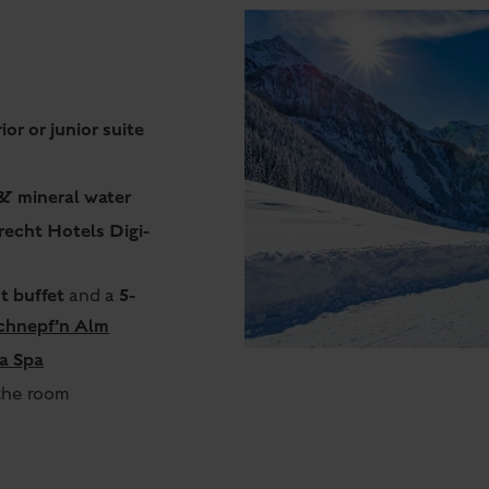
or or junior suite
& mineral water
echt Hotels Digi-
t buffet
5-
and a
chnepf’n Alm
a Spa
 the room