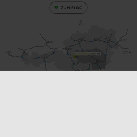
BLOG
ZUM
Keinprecht Betriebe
made 