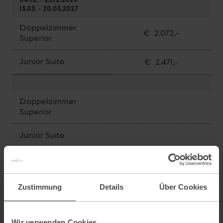
13.03. - 20.03.2027
Doppelzimmer
€ 2.072,-
Superior
Junior Suite
€ 2.471,-
Doppelzimmer
Superior
Junior Suite
Preis pro Zimmer und Aufenthalt exkl. Nächtigungsabgabe.
Gültig für Sixty Plus Personen über 60 Jahre, ab Jahrgang 1967
und früher geboren.
Zustimmung
Details
Über Cookies
Verfügbarkeit prüfen
Online buchen
Wir verwenden Cookies.