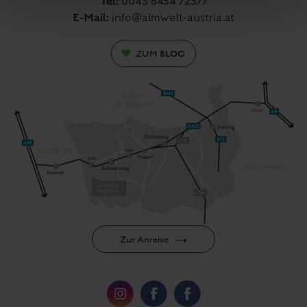
Tel:
0043 6454 72577
E-Mail:
info@almwelt-austria.at
BLOG
ZUM
Zur Anreise