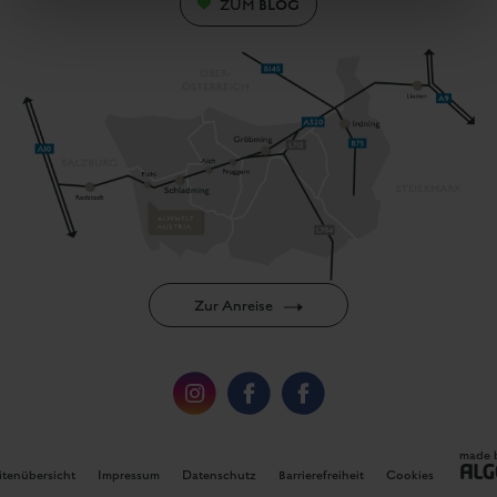
BLOG
ZUM
Zur Anreise
made 
itenübersicht
Impressum
Datenschutz
Barrierefreiheit
Cookies