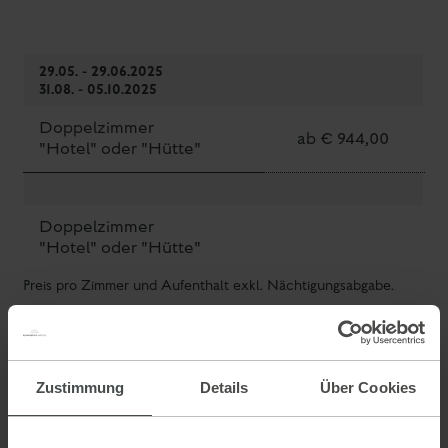
29.05. - 29.06.2025
31.08. - 05.10.2025
Doppelzimmer
ab € 944,00
"Hotel" oder "Hütte"
Doppelzimmer
"Hotel" oder "Hütte"
Preis pro Zimmer und Aufenthalt exkl. Nächtigungsabgabe.
Verfügbarkeit prüfen
Online buchen
Zustimmung
Details
Über Cookies
Anfragen