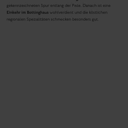
Unterkunfts-Kategorien in Schladming
Unterkunft in Schladming finden
Hotels in Schladming
Hotel an der Piste in Schladming
Frühstückshotel in Schladming
Appartements in Schladming
Appartements an der Piste in Schladming
Familienappartements in Schladming