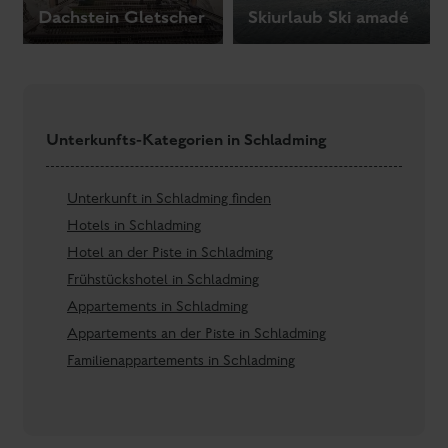
Kontakt
Berggasthof Bottinghaus
Pruggererberg 158
8965 Pruggern
ÖSTERREICH
Tel:
0043 3685 23660
E-Mail:
bottinghaus@keinprecht.com
BLOG
ZUM