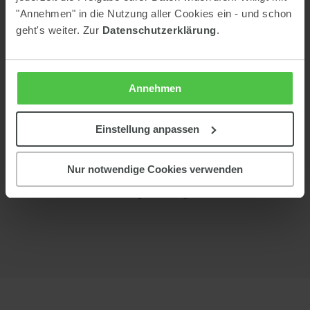
gemütliche Skihütte
besonders
, die weiß, wie Gäste so richtig
"Annehmen" in die Nutzung aller Cookies ein - und schon
verwöhnt werden. Eine echte Gaumenfreude ist das
geht's weiter. Zur
Datenschutzerklärung
.
Ripperlessen
an drei Abenden pro Woche, das gerne auch mit
Nachtrodeln
5 km langen
dem
auf der beleuchteten
Rodelbahn
verbunden wird.
Annehmen
Galsterberg
Einstellung anpassen
Nur notwendige Cookies verwenden