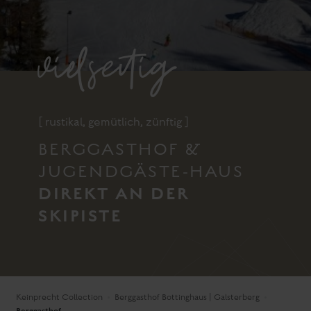
vielseitig
[ rustikal, gemütlich, zünftig ]
BERGGASTHOF &
JUGENDGÄSTE-HAUS
DIREKT AN DER
SKIPISTE
Keinprecht Collection
Berggasthof Bottinghaus | Galsterberg