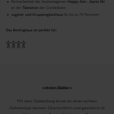
1/
5
DIE KRÖNUNG EINES PERFEKTEN SKITAGES
KÖNNTE FÜR DICH IM BOTTINGHAUS
STATTFINDEN.
Hier erwartet dich eine gemütliche Skihütte mit SB und eine
großzügige Sonnenterrasse. Bekannt für die hervorragenden
heimischen Schmankerln lässt sich im Bottinghaus an der
Bergstation der Gondelbahn gut eine Pause einlegen. Mit Blick
auf das Galstiland kannst du hier ganz beruhigt ausspannen,