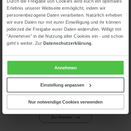
Durch die Freigabe von Cookies wird euch ein optimales
ÖSTERREICH
Erlebnis unserer Webseite ermöglicht, indem wir
Tel:
personenbezogene Daten verarbeiten. Natürlich erheben
0043 6454 7336
E-Mail:
wir eure Daten nur mit eurer Einwilligung und ihr können
info@eisbacherhof.at
jederzeit die Freigabe eurer Daten widerrufen. Willigt mit
"Annehmen" in die Nutzung aller Cookies ein - und schon
BLOG
ZUM
geht's weiter. Zur
Datenschutzerklärung
.
Annehmen
Einstellung anpassen
Nur notwendige Cookies verwenden
Zur Anreise