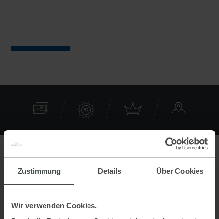
Kontakt
Zustimmung
Details
Über Cookies
Pension Eisbacherhof
Gleiming 11
Wir verwenden Cookies.
8973 Schladming Pichl