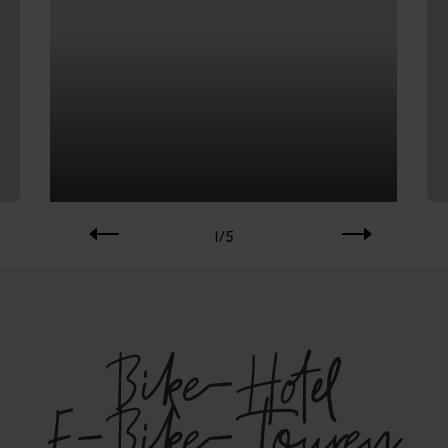
1/
5
Bike-Hotel
E-Bike-Touren