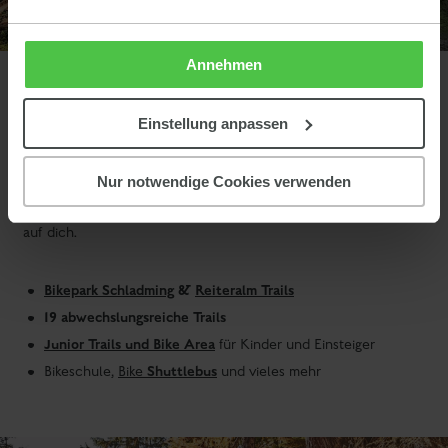
Annehmen
Planai und Reiteralm - tolles Angebot für Trailfans
Einstellung anpassen
Planai
Reiteralm
Die zwei bekannten Skiberge
und
bieten im
Nur notwendige Cookies verwenden
Trailfans
Sommer ein umfassendes Angebot für
. Von Einsteigern
bis zu erfahrenen Downhiller - ein vielseitiges Angebot wartet
auf dich.
Bikepark Schladming
&
Reiteralm Trails
19 abwechslungsreiche Trails
Junior Trails und Bike Area
für Kinder und Einsteiger
Shuttlebus
Bikeschule,
Bike
und vieles mehr