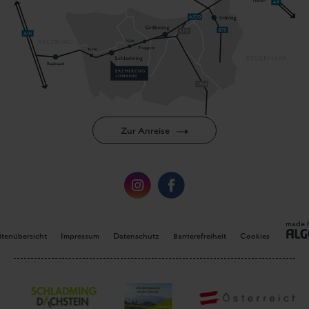
Zur Anreise
made 
itenübersicht
Impressum
Datenschutz
Barrierefreiheit
Cookies