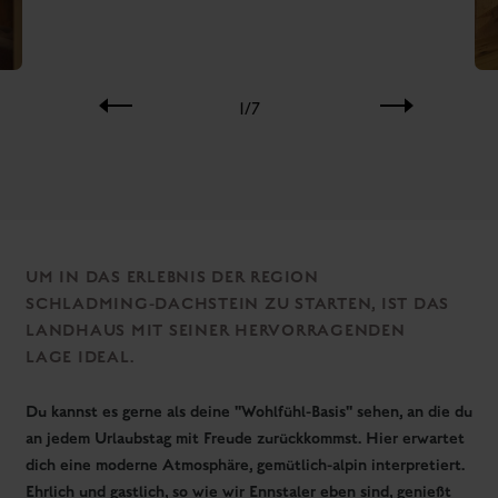
kostenloser Parkplatz, die fußläufige Nähe zu Schladmings
Zentrum werden dich beeindrucken. Für echte Wow-Effekte
sorgt die Sicht vom Hotel auf den Dachstein und ehrlich
gesagt, auch unser köstliches, reichhaltiges
Frühstücksbuffet
mit Vitalecke
. Als Inklusivleistung für unsere Zimmer-Gäste und
zubuchbar für unsere Appartement-Gäste startest du so
wunderbar in deinen Urlaubstag. Entspannung erfährst du in
unserem feinen
Wellnessbereich
mit Bio-Sauna, Infrarot und
Ruheraum, der dir kostenfrei zur Verfügung steht.
Tipp