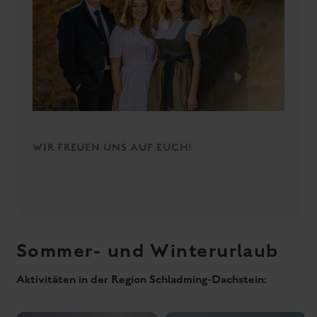
Dachstein Gletscher
Skiurlaub Ski amadé
Aktivurlaub in der Region Schladming-Dachstein
Servus, Bergsommer!
Du liebst die Berge und die unglaublich spannenden
Aktivitäten, die du in der Natur erleben kannst? Dann los, du
Bestlage mit Blick auf
bist genau richtig bei uns. Schon unsere
die Bergwelt
wirkt sehr verlockend für Sportliche,
Naturgenießer, Familien und Adrenalin-Fans. Und wenn du erst
angekommen bist … maximaler Genuss garantiert. Mit der
kostenlosen Schladming-Dachstein Card
, die du bei uns im
Hotel zum Nulltarif erhältst, steht dir die Region mit mehr als