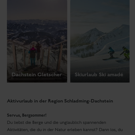
100 gratis Erlebnissen offen. Direkt vom Hotel aus erkundest du
kostenlosen Wanderbus
die Natur, erreichst mit dem
Startpunkte für herrliche Wandertouren, testest dich am Bike
Hund
tolle
oder E-Bike. Auch mit deinem
kannst du
Wanderungen
unternehmen.
Skifahren und noch sehr viel mehr
direkten Zugang zur Piste der Hochwurzen
Mit dem
und dem
Ski amadé-Einstieg
weiß dich das Landhaus Hubertus Hotel
Garni garantiert zu begeistern. Das ist einfach
Wintersportvergnügen vom Feinsten und Schladming-Dachstein
ist berühmt für seine Pisten, modernen Anlagen, Hütten und
Après-Ski-Partys. Doch auch abseits der Pisten zeigt sich der
Winter von seiner schönsten Seite. Wie wär´s mal mit einer
Rodelpartie auf der Hochwurzen
Skaten
?
in Ramsau am
Dachstein, im Zentrum des Nordischen Sports?
Skitourengehen
inmitten unberührter Natur? Oder doch lieber
das pulsierende Nachtleben in der Skistadt Schladming