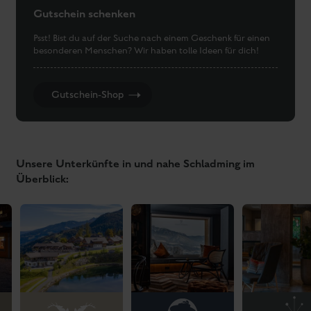
Kontakt
Hotel Garni Hubertus
Rohrmoosstraße 115
8971 Schladming Rohrmoos
ÖSTERREICH
Tel:
0043 3687 6161040
E-Mail:
info@hubertus-schladming.at
Rezeptionsteam
von 08:00 bis 20:00
Unser
ist täglich