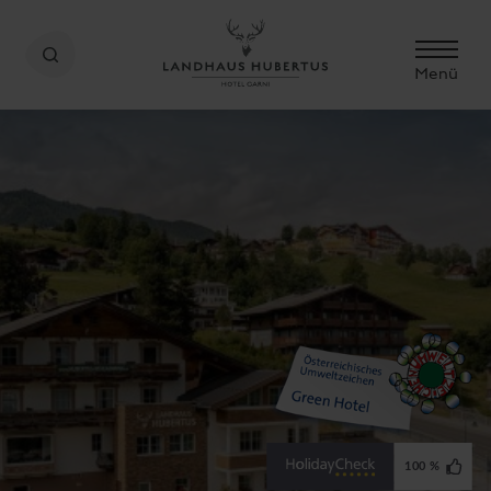
Menü
100 %