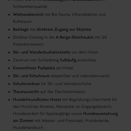
Urlaubsgenuss
SMARTER
Vom ersten Moment an wohlfühlen und es sich gut
gehen lassen - das erwartet dich in unseren Zimmern
und Appartements im Landhaus Hubertus. Die
ansprechende Ausstattung ist modern, behält
gleichzeitig den alpinen Ursprung im Auge und kann
wohl als der Gipfel der Gemütlichkeit bezeichnet
werden. Dennoch klar und ehrlich für Gäste wie dich,
die wissen, was sie von ihrem Urlaub wünschen.