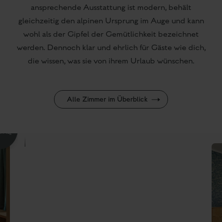
UM IN DAS ERLEBNIS DER REGION
SCHLADMING-DACHSTEIN ZU STARTEN, IST DAS
LANDHAUS MIT SEINER HERVORRAGENDEN
LAGE IDEAL.
Du kannst es gerne als deine "Wohlfühl-Basis" sehen, an die du
an jedem Urlaubstag mit Freude zurückkommst. Hier erwartet
dich eine moderne Atmosphäre, gemütlich-alpin interpretiert.
Ehrlich und gastlich, so wie wir Ennstaler eben sind, genießt
du bei uns alle Annehmlichkeiten, die dir guttun. Schnick-
Schnack, den du nicht brauchst, haben wir weggelassen.
Der direkte Zugang zu Ski amadé-Pisten, gratis Ski- und
Wanderbus vorm Hotel,
gratis Schladming-Dachstein Card
,