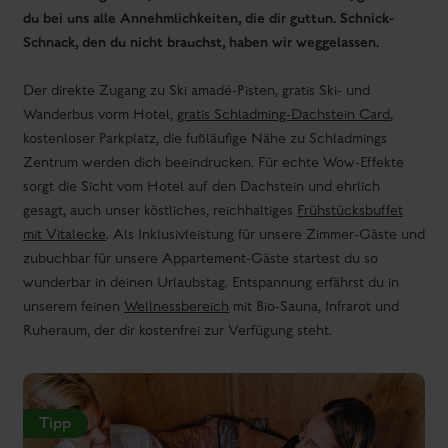
Restaurant Tafelspitz im Boutique Hotel
Stadtvilla
Wir heißen dich auch herzlich in unserem Restaurant
"Tafelspitz" im Boutique Hotel Stadtvilla im Zentrum
von Schladming willkommen. Feine österreichische
Gerichte gesellen sich auf der nicht allzu großen, aber
vielfältigen Karte zum Namensgeber, dem Tafelspitz.
Klassiker, bewährt oder neu interpretiert - in jedem Fall
mit höchster Qualität und Regionalität eine
Gaumenfreude.
Tafelspitz