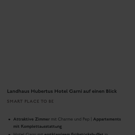
Pistenkilometern
Ski- und Wanderbushaltestelle
vor dem Hotel
fußläufig
Zentrum von Schladming
erreichbar
Kostenfreier Parkplatz
am Hotel
Ski- und Schuhraum
absperrbar und videoüberwacht
Schuhtrockner
für Ski- und Wanderschuhe
Traumaussicht
auf das Dachsteinmassiv
Hundefreundliches Hotel
mit Begrüßungs-Geschenk für
den Hund bei Anreise, Wasserbar im Eingangsbereich,
Hundeausstattung
Hundesackerl für Spaziergänge sowie
am Zimmer
mit Wasser- und Fressnapf, Hundedecke,
Hundehandtuch
Freies WLAN
Gratis Schladming-Dachstein Card
Das Hubertus ist perfekt für: