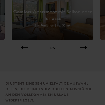
Apartment Resort Panorama Lodge mit 23 Apartments für 2-8
Personen in vier Häusern in Rohrmoos bei Schladming. Das
ausdrucksstarke Design schlägt eine Brücke zwischen
Regionalität und Weltoffenheit, in dem der Luxus mit einer
kompletten Ausstattung auf höchstem Niveau spürbar ist. Mit
der Traumaussicht auf die Bergwelt wird die Natur in dein
Urlaubszuhause zur Entspannung oder als Ruf zur Aktivität
eingeladen.
Das Erlebnis liegt Sommer wie Winter vor dir. Du startest von
deinem Apartment direkt auf die Pisten von Ski amadé, in das
Wander- und Erlebnisparadies von Schladming-Dachstein. Mit
der
Schladming-Dachstein Card
erwarten dich über 100
Erlebnisse kostenlos. In den Genuss besonderer
Annehmlichkeiten, wie Brötchenservice und bequemer
Skiticket-Kauf an der Rezeption, kommst du durch das
Wohlfühl-Service unserer benachbarten Partnerhotels. Für dein