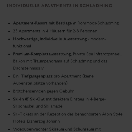
Skiraum und Schuhraum
Videoüberwachter
mit
Schuhtrockner
Skibus- und Wanderbushaltestelle
direkt vor dem Haus
Ca. 15 Geh-Minuten zu Fuß nach Schladming-Zentrum
Ca. 3 Auto-Minuten zur Skischule und Skiverleih
Schladming-Dachstein Card
kostenlos
Die Panorama Lodge ist perfekt für:
Wohnen
APARTMENTS