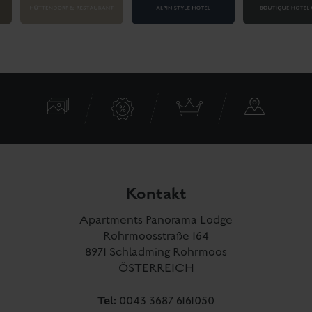
E-Mail:
info@panorama-lodge-schladming.at
Rezeptionsteam
von 08:00 bis 20:00
Unser
ist täglich
Uhr
für dich telefonisch erreichbar.
BLOG
ZUM
Zur Anreise