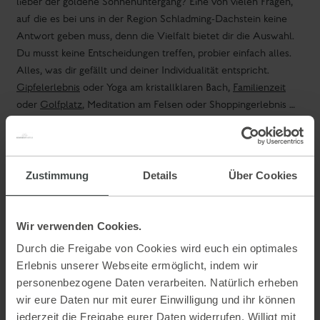
noch sehr viel mehr bereit - von
Langlaufloipen
in
Traumlandschaften, über
Skitouren
in unberührter Natur,
Schneeschuh- und Winterwandern
, Pferdeschlittenfahrten für
Romantiker oder in geselliger Runde … Ganz was einen
vollkommenen Urlaub für Individualisten ausmacht.
Aktivitäten
Zustimmung
Details
Über Cookies
Unterkunfts-Kategorien in Schladming
Wir verwenden Cookies.
Unterkunft in Schladming finden
Durch die Freigabe von Cookies wird euch ein optimales
Hotels in Schladming
Erlebnis unserer Webseite ermöglicht, indem wir
Hotel an der Piste in Schladming
personenbezogene Daten verarbeiten. Natürlich erheben
Frühstückshotel in Schladming
wir eure Daten nur mit eurer Einwilligung und ihr können
Appartements in Schladming
jederzeit die Freigabe eurer Daten widerrufen. Willigt mit