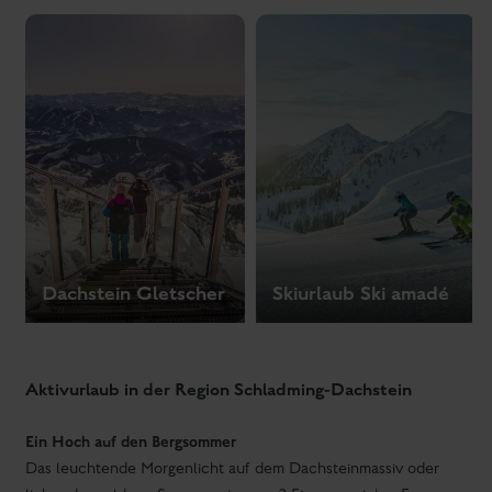
lieber der goldene Sonnenuntergang? Eine von vielen Fragen,
auf die es bei uns in der Region Schladming-Dachstein keine
Antwort geben muss, denn die Vielfalt bietet dir die Auswahl.
Du musst keine Entscheidungen treffen, probier einfach alles.
Alles, was dir gefällt und deiner Individualität entspricht.
Gipfelerlebnis
oder Yoga am kristallklaren Bach,
Familienzeit
oder
Golfplatz
, Meditation am Felsen oder Shoppingerlebnis …
das Beste daran ist, die Vielfalt erwartet dich und über 100
Aktivitäten erlebst du mit der
Schladming-Dachstein Card
sogar
zum Nulltarif.
Vom Apartment direkt auf die Piste
Ski-In und Ski-Out - direkt vom Apartment auf die Piste und
wieder in dein Refugium. Dazwischen liegen phänomenale 126
Pistenkilometer der
4-Berge-Skischaukel
. Als Teil von Ski amadé
Premium-Pisten
Hochwurzen,
ist sie berühmt für ihre
auf
Reiteralm, Planai
Hauser Kaibling
und
vom Fortgeschrittenen-
Level bis zu den Startern. Und der Winter in der Region hält