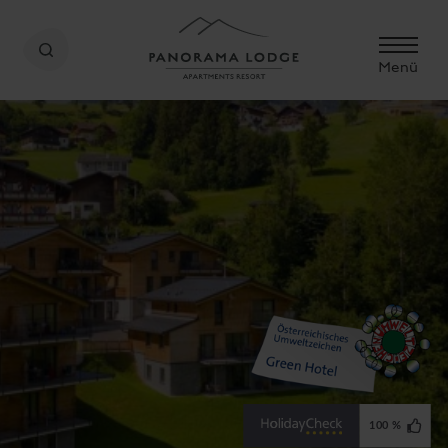
Menü
100 %