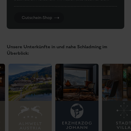
Kontakt
Apartments Panorama Lodge
Rohrmoosstraße 164
8971 Schladming Rohrmoos
ÖSTERREICH
Tel:
0043 3687 6161050