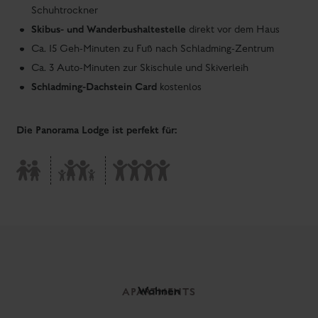
Apartments so individuell wie du. Für deine Zeit zu
zweit, mit der Familie oder um deinen Anspruch an das
Außergewöhnliche zu beantworten, eröffnet dir die
Panorama Lodge eine exquisite Auswahl an
charakterstarken Apartments. Jeder Augenblick ein
Genuss und wie von einer Bühne aus ist die Bergwelt
und Schladming eine eindrucksvolle Inszenierung –
bereit, dein Erlebnis zu sein. Das ist Urlaub, wie du ihn
dir wünschst.
Alle Apartments im Überblick
ab € 209,-
pro Apartment / Tag