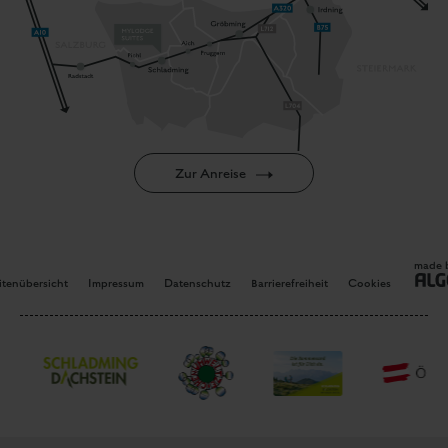
Zur Anreise
made 
itenübersicht
Impressum
Datenschutz
Barrierefreiheit
Cookies