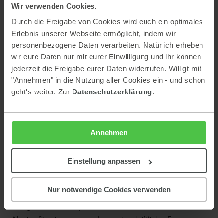
werden 100% des Gesamtpreises in Rechnung gestellt):
Wir verwenden Cookies.
flexibler Bestpreis:
Durch die Freigabe von Cookies wird euch ein optimales
Erlebnis unserer Webseite ermöglicht, indem wir
26.11. bis 18.12.2026 | 06.01. bis 30.01.2027 | 06.03. bis
personenbezogene Daten verarbeiten. Natürlich erheben
10.04.2027
wir eure Daten nur mit eurer Einwilligung und ihr können
bis zu 14 Tage vor Anreise
jederzeit die Freigabe eurer Daten widerrufen. Willigt mit
flexibler Bestpreis:
"Annehmen" in die Nutzung aller Cookies ein - und schon
18.12. bis 06.01.2027 | 30.01. bis 06.03.2027
geht's weiter. Zur
Datenschutzerklärung
.
bis zu 30 Tage vor Anreise für Apartments
Last Minute, Early Bird sowie Bestpreis (NRF):
nicht
kostenfrei stornierbar
Annehmen
Dies gilt auch bei verspätetem Urlaubsantritt und verfrühter
Abreise. Stornierungen werden nur in schriftlicher Form
entgegengenommen!
Einstellung anpassen
Allgemeine Stornobedingungen 14.05. bis 01.11.2026 | 06.05.
Nur notwendige Cookies verwenden
bis 01.11.2027:
Unsere Raten haben folgende Stornobedingungen (nach