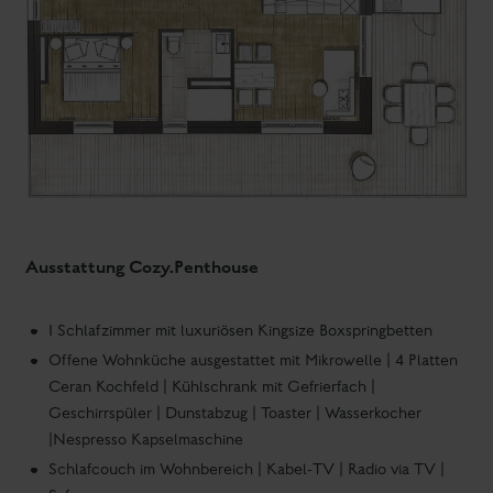
Ausstattung Cozy.Penthouse
1 Schlafzimmer mit luxuriösen Kingsize Boxspringbetten
Offene Wohnküche ausgestattet mit Mikrowelle | 4 Platten
Ceran Kochfeld | Kühlschrank mit Gefrierfach |
Geschirrspüler | Dunstabzug | Toaster | Wasserkocher
|Nespresso Kapselmaschine
Schlafcouch im Wohnbereich | Kabel-TV | Radio via TV |
Safe
1 Badezimmer mit Regendusche/WC, Haarföhn &
Handtuchtrockner
Kostenlose Pflegeprodukte im Badezimmer
Vorraum | Waschmaschine- Trocknerkombi
großzügige Dachterrasse mit Außensauna