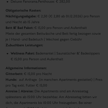
je 1 Hand- und Badetuch | Wechsel gegen Gebühr
Zubuchbare Leistungen:
Wellness Paket:
Bademantel | Saunatücher & Badeslippers
€ 15,00 pro Person und Aufenthalt
Allgemeine Informationen:
Gitterbett:
€ 15,00 pro Nacht
Hunde:
auf Anfrage (in manchen Apartments gestattet) | Preis
pro Tag exkl. Futter € 15,00
Anreise | Abreise:
Die Apartments sind am Anreisetag
spätestens ab 15:00 Uhr beziehbar. Am Abreisetag bitten wir
dich, die Apartments bis 10:00 Uhr freizugeben. Bei einer
Anreise nach 17:00 Uhr bitten wir um telefonische
Benachrichtigung oder eine kurze E-Mail.
Tiefgaragen - Stellplatz:
Pro gebuchter Einheit steht 1
Tiefgaragen - Stellplatz zur Verfügung | Garden.Suite 6 |
großteils Balcony.Suite 6 sowie Premium.Penthouse 2
Stellplätze