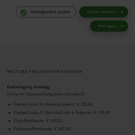
WEITERE PREISINFORMATIONEN
Endreinigung einmalig:
(nicht im Übernachtungspreis inkludiert):
Garden.Suite 4 | Balcony.Suite 4: € 133,00
Garden.Suite 6 | Balcony.Suite 6 Superior: € 179,00
Cozy.Penthouse: € 103,00
Panorama.Penthouse: € 162,00
Deluxe Panorama.Penthouse: € 282,00
Obligatorische Kosten:
Nächtigungsabgabe:
€ 2,50 (€ 2,80 ab 01.12.2026) pro Person
und Nacht ab 15 Jahre
Bett & Bad Paket:
€ 15,00 pro Person und Aufenthalt
Miete der gesamten Bettwäsche und Bett fertig bezogen sowie