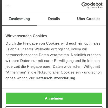
der Urlaubsplanung weiterzuhelfen.
Zustimmung
Details
Über Cookies
APARTMENTRESORT MYLODGE
SKYLODGE ALPINE HOMES
PANORAMA LODGE SCHLADMING
Wir verwenden Cookies.
PURE ALPINE SUITES
Durch die Freigabe von Cookies wird euch ein optimales
Allgemeine Stornobedingungen 26.11.2026 bis 10.04.2027:
Erlebnis unserer Webseite ermöglicht, indem wir
Unsere Raten haben folgende Stornobedingungen (nach
personenbezogene Daten verarbeiten. Natürlich erheben
Ablauf der Stornofrist bzw. bei einer non refundable Rate
wir eure Daten nur mit eurer Einwilligung und ihr können
werden 100% des Gesamtpreises in Rechnung gestellt):
jederzeit die Freigabe eurer Daten widerrufen. Willigt mit
"Annehmen" in die Nutzung aller Cookies ein - und schon
flexibler Bestpreis:
geht's weiter. Zur
Datenschutzerklärung
.
26.11. bis 18.12.2026 | 06.01. bis 30.01.2027 | 06.03. bis
10.04.2027
bis zu 14 Tage vor Anreise
flexibler Bestpreis:
Annehmen
18.12. bis 06.01.2027 | 30.01. bis 06.03.20