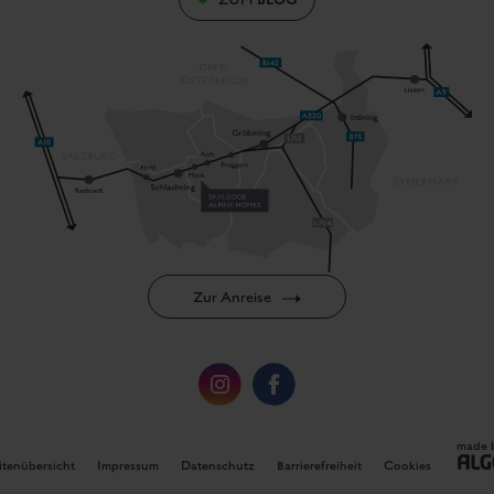
Zur Anreise
made 
itenübersicht
Impressum
Datenschutz
Barrierefreiheit
Cookies