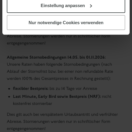
bis zu 30 Tage vor Anreise für Apartments
Einstellung anpassen
Last Minute, Early Bird sowie Bestpreis (NRF):
nicht
kostenfrei stornierbar
Nur notwendige Cookies verwenden
Dies gilt auch bei verspätetem Urlaubsantritt und verfrühter
Abreise. Stornierungen werden nur in schriftlicher Form
entgegengenommen!
Allgemeine Stornobedingungen 14.05. bis 01.11.2026:
Unsere Raten haben folgende Stornobedingungen (nach
Ablauf der Stornofrist bzw. bei einer non refundable Rate
werden 100% des Gesamtpreises in Rechnung gestellt):
flexibler Bestpreis:
bis zu 14 Tage vor Anreise
Last Minute, Early Bird sowie Bestpreis (NRF):
nicht
kostenfrei stornierbar
Dies gilt auch bei verspätetem Urlaubsantritt und verfrühter
Abreise. Stornierungen werden nur in schriftlicher Form
entgegengenommen!