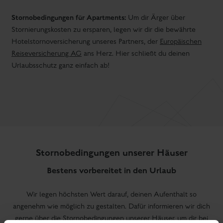
Stornobedingungen für Apartments:
Um dir Ärger über
Stornierungskosten zu ersparen, legen wir dir die bewährte
Hotelstornoversicherung unseres Partners, der
Europäischen
Reiseversicherung AG
ans Herz. Hier schließt du deinen
Urlaubsschutz ganz einfach ab!
Stornobedingungen unserer Häuser
Bestens vorbereitet in den Urlaub
Wir legen höchsten Wert darauf, deinen Aufenthalt so
angenehm wie möglich zu gestalten. Dafür informieren wir dich
gerne über die Stornobedingungen unserer Häuser, um dir bei