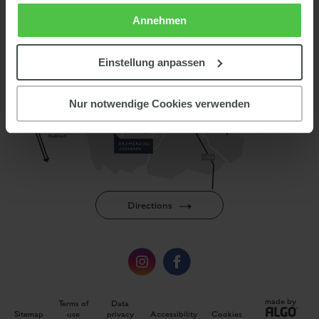
reception
from 8 am until 8 pm
Our
is available daily
.
Annehmen
Einstellung anpassen
Nur notwendige Cookies verwenden
Directions
made by
Terms of
Data
Sitemap
use
privacy
Accessibility
Cookies