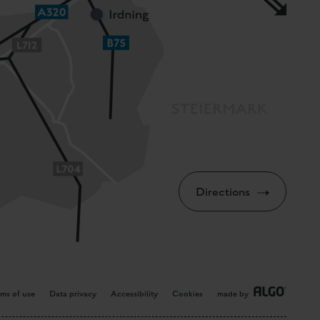
Directions
rms of use
Data privacy
Accessibility
Cookies
made by