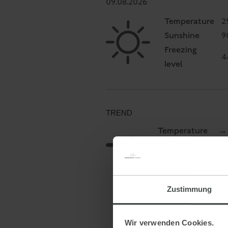
09.08.2026
Temperature
2
Sunshine
9
Freezing
4
level
TREND
Temperature
→
Sunshine
→
Freezing level
→
Zustimmung
Wir verwenden Cookies.