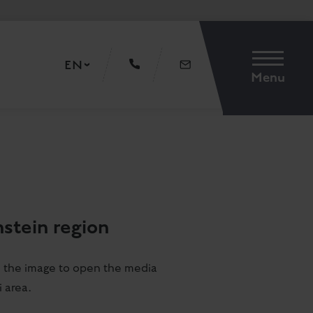
EN
Menu
stein region
n the image to open the media
 area.