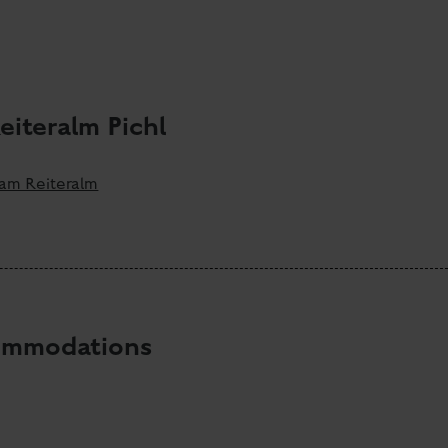
iteralm Pichl
commodations