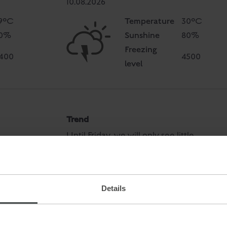
10.08.2026
Temperature
9°C
30°C
Sunshine
0%
80%
Freezing
400
4500
level
Trend
Until Friday, we will only see little
change.
Details