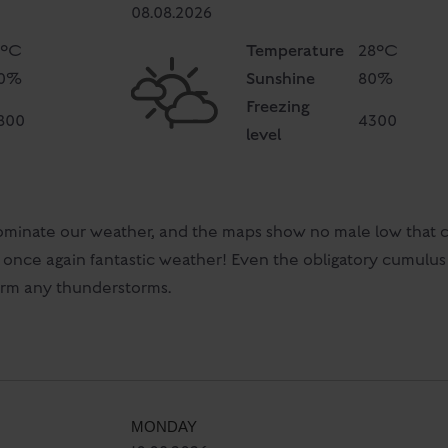
08.08.2026
Temperature
7°C
28°C
Sunshine
0%
80%
Freezing
800
4300
level
dominate our weather, and the maps show no male low that c
s once again fantastic weather! Even the obligatory cumulus 
orm any thunderstorms.
MONDAY