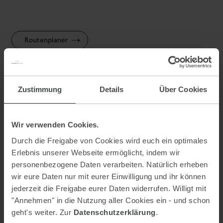
Routenplaner
Zustimmung
Details
Über Cookies
Nützliche Informationen:
Teilweise können zusätzliche Tunnel- bzw. Mautgebühren
Wir verwenden Cookies.
anfallen.
Durch die Freigabe von Cookies wird euch ein optimales
Warnwestenpflicht für alle mitfahrenden Personen im Auto!
Erlebnis unserer Webseite ermöglicht, indem wir
In Österreich besteht Vignettenpflicht auf allen
personenbezogene Daten verarbeiten. Natürlich erheben
Autobahnen. Vignetten sind an Rast- und Tankstellen
wir eure Daten nur mit eurer Einwilligung und ihr können
erhältlich.
jederzeit die Freigabe eurer Daten widerrufen. Willigt mit
"Annehmen" in die Nutzung aller Cookies ein - und schon
Nützliche Links:
geht's weiter. Zur
Datenschutzerklärung
.