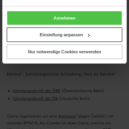
ÖAMTC
(Österreichischer Automobilclub)
ADAC
(Deutscher Automobilclub)
Annehmen
Einstellung anpassen
Nur notwendige Cookies verwenden
Anreise mit der Bahn
Bahnhof - Schnellzugsstation Schladming, Taxis am Bahnhof
Fahrplanauskunft der ÖBB
(Österreichische Bahn)
Fahrplanauskunft der DB
(Deutsche Bahn)
Gerne organisieren wir eine
Abholung
(gegen Gebühr) mit
unserem BMW I3. Als Goodie für allen Gäste, welche mit