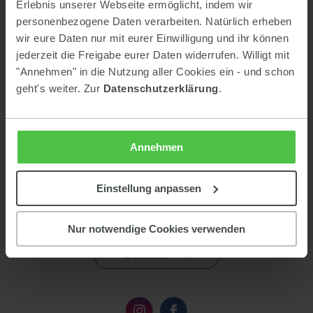
Erlebnis unserer Webseite ermöglicht, indem wir
Phone:
0043 3687 6161020
personenbezogene Daten verarbeiten. Natürlich erheben
E-mail:
info@ferienalm.at
wir eure Daten nur mit eurer Einwilligung und ihr können
jederzeit die Freigabe eurer Daten widerrufen. Willigt mit
reception
from 8 am until 8 pm
Our
is available daily
.
"Annehmen" in die Nutzung aller Cookies ein - und schon
geht's weiter. Zur
Datenschutzerklärung
.
Annehmen
Einstellung anpassen
Nur notwendige Cookies verwenden
Directions