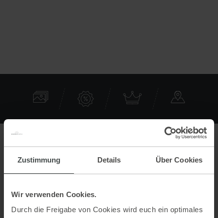
Contact
Zustimmung
Details
Über Cookies
Aparthotel Ferienalm
Sonnenhangstraße 163
Wir verwenden Cookies.
8970 Schladming
Durch die Freigabe von Cookies wird euch ein optimales
Austria