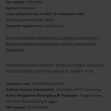
Tax number:
71244/6962
Section:
Hotellerie
Local authorities acc. to ECG (e-Commerce Act):
Bezirkshauptmannschaft Liezen
Company register court:
Schladming
Duty of information according to e-Commerce Act § 5 sec. 1
Booking conditions in accordance with the Austrian Hotel
Regulations
FIRMENINFORMATIONEN PENSION EISBACHERHOF
BERGGASTHOF BOTTINGHAUS & HAPPY ALM
Company name
: Siegfried Keinprecht
Address Pension Eisbacherhof:
Gleiming 11, 8973 Schladming
Adress Berggasthof Bottinghaus & Happyalm:
Pruggererberg
158, 8965 Michaelerberg-Pruggern
VAT number
:
ATU30011108