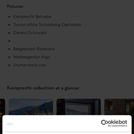
Pictures:
Keinprecht Betriebe
Tourist office Schladming-Dachstein
Gerald Grünwald
Bergbahnen Reiteralm
Werbeagentur Algo
Shutterstock.com
Keinprecht collection at a glance: