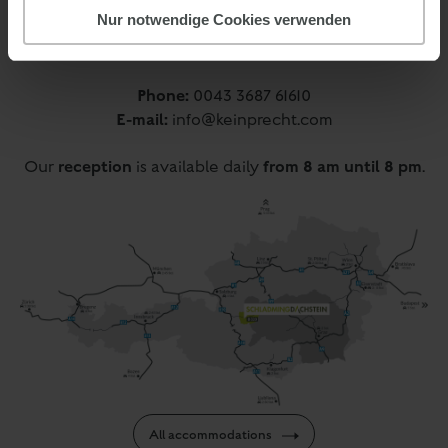
Warterdorf 66
Nur notwendige Cookies verwenden
8973 Pichl im Ennstal
Austria
Phone:
0043 3687 61610
E-mail:
info@keinprecht.com
reception
from 8 am until 8 pm
Our
is available daily
.
All accommodations